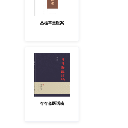
丛桂草堂医案
存存斋医话稿