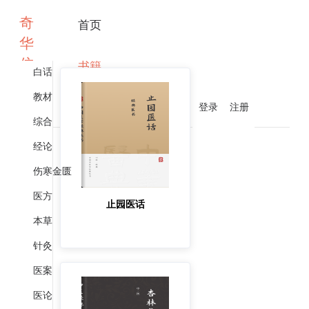
奇
首页
华
佗
书籍
白话
教材
登录
注册
写文章
综合
经论
伤寒金匮
医方
止园医话
本草
针灸
医案
医论