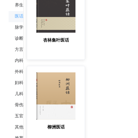
养生
医话
脉学
诊断
杏林集叶医话
方言
内科
外科
妇科
儿科
骨伤
五官
柳洲医话
其他
推荐