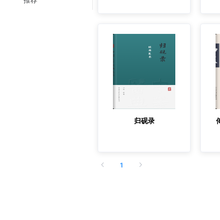
归砚录
1