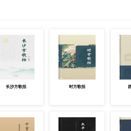
长沙方歌括
时方歌括