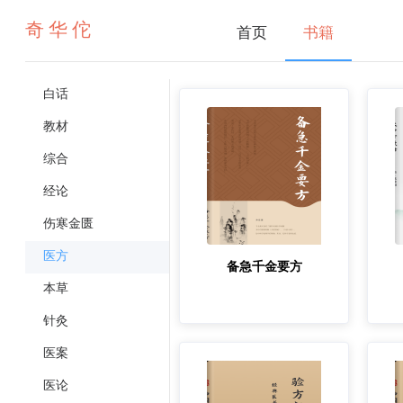
奇华佗
首页
书籍
白话
教材
综合
经论
伤寒金匮
医方
备急千金要方
本草
针灸
医案
医论