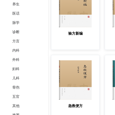
养生
医话
脉学
诊断
验方新编
方言
内科
外科
妇科
儿科
骨伤
五官
急救便方
其他
推荐