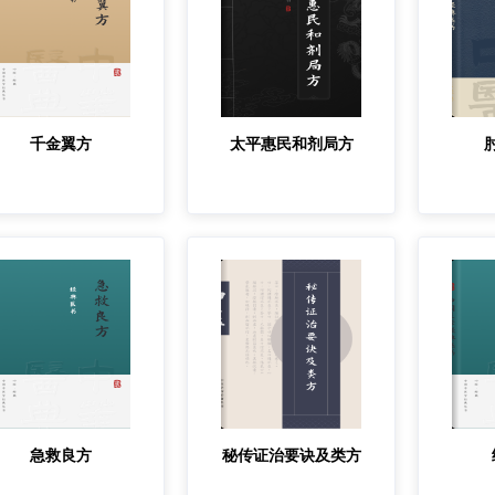
千金翼方
太平惠民和剂局方
急救良方
秘传证治要诀及类方